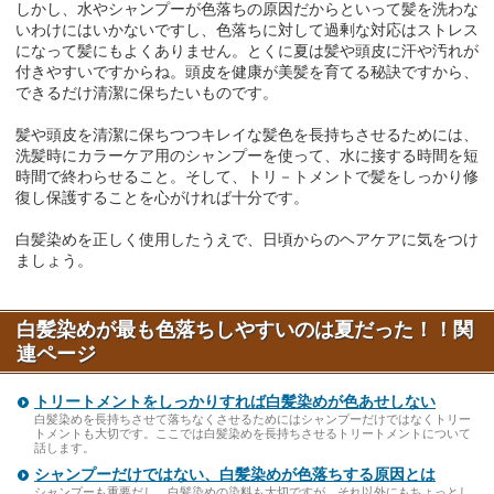
しかし、水やシャンプーが色落ちの原因だからといって髪を洗わな
いわけにはいかないですし、色落ちに対して過剰な対応はストレス
になって髪にもよくありません。とくに夏は髪や頭皮に汗や汚れが
付きやすいですからね。頭皮を健康が美髪を育てる秘訣ですから、
できるだけ清潔に保ちたいものです。
髪や頭皮を清潔に保ちつつキレイな髪色を長持ちさせるためには、
洗髪時にカラーケア用のシャンプーを使って、水に接する時間を短
時間で終わらせること。そして、トリ－トメントで髪をしっかり修
復し保護することを心がければ十分です。
白髪染めを正しく使用したうえで、日頃からのヘアケアに気をつけ
ましょう。
白髪染めが最も色落ちしやすいのは夏だった！！関
連ページ
トリートメントをしっかりすれば白髪染めが色あせしない
白髪染めを長持ちさせて落ちなくさせるためにはシャンプーだけではなくトリー
トメントも大切です。ここでは白髪染めを長持ちさせるトリートメントについて
話します。
シャンプーだけではない、白髪染めが色落ちする原因とは
シャンプーも重要だし、白髪染めの染料も大切ですが、それ以外にもちょっとし