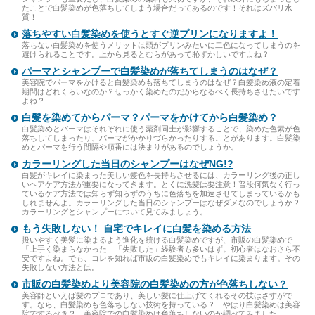
たことで白髪染めが色落ちしてしまう場合だってあるのです！それはズバリ水
質！
落ちやすい白髪染めを使うとすぐ逆プリンになりますよ！
落ちない白髪染めを使うメリットは頭がプリンみたいに二色になってしまうのを
避けられることです。上から見るとむらがあって恥ずかしいですよね？
パーマとシャンプーで白髪染めが落ちてしまうのはなぜ？
美容院でパーマをかけると白髪染めも落ちてしまうのはなぜ？白髪染め液の定着
期間はどれくらいなのか？せっかく染めたのだからなるべく長持ちさせたいです
よね？
白髪を染めてからパーマ？パーマをかけてから白髪染め？
白髪染めとパーマはそれぞれに使う薬剤同士が影響することで、染めた色素が色
落ちしてしまったり、パーマがかかりづらかったりすることがあります。白髪染
めとパーマを行う間隔や順番には決まりがあるのでしょうか。
カラーリングした当日のシャンプーはなぜNG!?
白髪がキレイに染まった美しい髪色を長持ちさせるには、カラーリング後の正し
いヘアケア方法が重要になってきます。とくに洗髪は要注意！普段何気なく行っ
ているケア方法では知らず知らずのうちに色落ちを加速させてしまっているかも
しれませんよ。カラーリングした当日のシャンプーはなぜダメなのでしょうか？
カラーリングとシャンプーについて見てみましょう。
もう失敗しない！ 自宅でキレイに白髪を染める方法
扱いやすく美髪に染まるよう進化を続ける白髪染めですが、市販の白髪染めで
「上手く染まらなかった」「失敗した」経験者も多いはず。初心者はなおさら不
安ですよね。でも、コレを知れば市販の白髪染めでもキレイに染まります。その
失敗しない方法とは。
市販の白髪染めより美容院の白髪染めの方が色落ちしない？
美容師といえば髪のプロであり、美しい髪に仕上げてくれるその技はさすがで
す。なら、白髪染めも色落ちしない技術を持っている？ やはり白髪染めは美容
院でするべき？ 美容院での白髪染めは色落ちしないのか調べてみました。