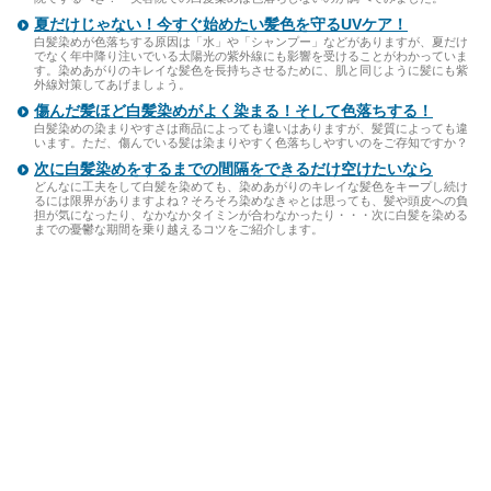
夏だけじゃない！今すぐ始めたい髪色を守るUVケア！
白髪染めが色落ちする原因は「水」や「シャンプー」などがありますが、夏だけ
でなく年中降り注いでいる太陽光の紫外線にも影響を受けることがわかっていま
す。染めあがりのキレイな髪色を長持ちさせるために、肌と同じように髪にも紫
外線対策してあげましょう。
傷んだ髪ほど白髪染めがよく染まる！そして色落ちする！
白髪染めの染まりやすさは商品によっても違いはありますが、髪質によっても違
います。ただ、傷んでいる髪は染まりやすく色落ちしやすいのをご存知ですか？
次に白髪染めをするまでの間隔をできるだけ空けたいなら
どんなに工夫をして白髪を染めても、染めあがりのキレイな髪色をキープし続け
るには限界がありますよね？そろそろ染めなきゃとは思っても、髪や頭皮への負
担が気になったり、なかなかタイミンが合わなかったり・・・次に白髪を染める
までの憂鬱な期間を乗り越えるコツをご紹介します。