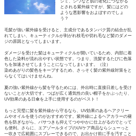
シミ、シワなど肌の老化につながる
とされる紫外線ですが、髪にはどの
ような悪影響をおよぼすのでしょ
う？
毛髪が強い紫外線を受けると、主成分であるタンパク質の結合が乱
れてしまい、キューティクルが剥がれ枝毛や切れ毛など髪のダメー
ジの原因となってしまいます。
ダメージを受けた髪はキューティクルが開いているため、内部に着
色した染料が流れ出やすい状態です。つまり、洗髪するたびに色落
ちを加速させてしまうことになってしまいます。（泣）
染めあがりの髪色をキープするため、さっそく髪の紫外線対策をと
らなくてはいけませんね。
夏の強い紫外線から髪を守るためには、外出時に直接日差しを受け
ないことが大切です。つばが広く通気性の良い帽子をかぶったり、
UV効果のある日傘を上手に使用するのがベスト！
もっと完璧に髪を紫外線から守るなら、UV効果のあるヘアクリー
ムやオイルを使うのがおすすめです。紫外線によるヘアカラーの褪
色を防ぎながら、パサつきも抑えてつややかに仕上がるのでとって
も便利。さらに、エアゾールタイプのUVケア商品ならシューっと
一吹きで広範囲にスプレーできるので、お出かけ前に手を汚すこと