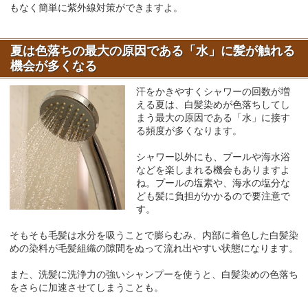
もなく簡単に紫外線対策ができますよ。
夏は色落ちの最大の原因である「水」に髪が触れる
機会が多くなる
汗をかきやすくシャワーの回数が増
える夏は、白髪染めが色落ちしてし
まう最大の原因である「水」に接す
る頻度が多くなります。
シャワー以外にも、プールや海水浴
などを楽しまれる機会もありますよ
ね。プールの塩素や、海水の塩分な
ども髪に負担がかかるので要注意で
す。
そもそも毛髪は水分を吸うことで膨らむみ、内部に着色した白髪染
めの染料が毛髪組織の隙間をぬって流れ出やすい状態になります。
また、洗髪に洗浄力の強いシャンプーを使うと、白髪染めの色落ち
をさらに加速させてしまうことも。