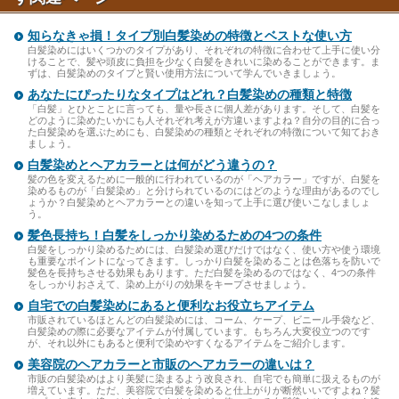
知らなきゃ損！タイプ別白髪染めの特徴とベストな使い方
白髪染めにはいくつかのタイプがあり、それぞれの特徴に合わせて上手に使い分
けることで、髪や頭皮に負担を少なく白髪をきれいに染めることができます。ま
ずは、白髪染めのタイプと賢い使用方法について学んでいきましょう。
あなたにぴったりなタイプはどれ？白髪染めの種類と特徴
「白髪」とひとことに言っても、量や長さに個人差があります。そして、白髪を
どのように染めたいかにも人それぞれ考えが方違いますよね？自分の目的に合っ
た白髪染めを選ぶためにも、白髪染めの種類とそれぞれの特徴について知ておき
ましょう。
白髪染めとヘアカラーとは何がどう違うの？
髪の色を変えるために一般的に行われているのが「ヘアカラー」ですが、白髪を
染めるものが「白髪染め」と分けられているのにはどのような理由があるのでし
ょうか？白髪染めとヘアカラーとの違いを知って上手に選び使いこなしましょ
う。
髪色長持ち！白髪をしっかり染めるための4つの条件
白髪をしっかり染めるためには、白髪染め選びだけではなく、使い方や使う環境
も重要なポイントになってきます。しっかり白髪を染めることは色落ちを防いで
髪色を長持ちさせる効果もあります。ただ白髪を染めるのではなく、4つの条件
をしっかりおさえて、染め上がりの効果をキープさせましょう。
自宅での白髪染めにあると便利なお役立ちアイテム
市販されているほとんどの白髪染めには、コーム、ケープ、ビニール手袋など、
白髪染めの際に必要なアイテムが付属しています。もちろん大変役立つのです
が、それ以外にもあると便利で染めやすくなるアイテムをご紹介します。
美容院のヘアカラーと市販のヘアカラーの違いは？
市販の白髪染めはより美髪に染まるよう改良され、自宅でも簡単に扱えるものが
増えています。ただ、美容院で白髪を染めると仕上がりが断然いいですよね？髪