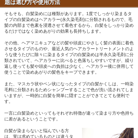
題は選び方や使用方法
そもそも、白髪染めには種類があります。1度でしっかり染まるタ
イプの白髪染めはヘアカラー(永久染毛剤)に分類されるもので、毛
髪の内部まで色素を浸透させて着色するから、白髪をしっかり染め
るだけではなく染めあがりの効果も長持ちします。
その他、ヘアマニキュアなどの髪や頭皮にやさしく髪の表面に着色
させるタイプのものや、最近人気のヘアカラートリートメントのよ
うな使うたびに除々に染まるタイプの白髪染めは半永久染毛剤に分
類されていて、ヘアカラーに比べると色落ちしやすいですが、繰り
返し使っても髪や頭皮への負担は少なく、ヘアカラー後に併用して
使うことで染めあがりの髪色をキープできます。
また、マスカラ状やペン状になったタイプの白髪かくしは、一時染
毛料に分類されるためシャンプーすることで色が洗い流されてしま
いますが、一時的に白髪を簡単に隠すことができてとても便利で
す。
一言に白髪染めといってもそれぞれ特徴が違って染まり方や色持ち
に差があるということです。
白髪が染まらないと悩んでいる方
は、実は求めているものとは違うタ